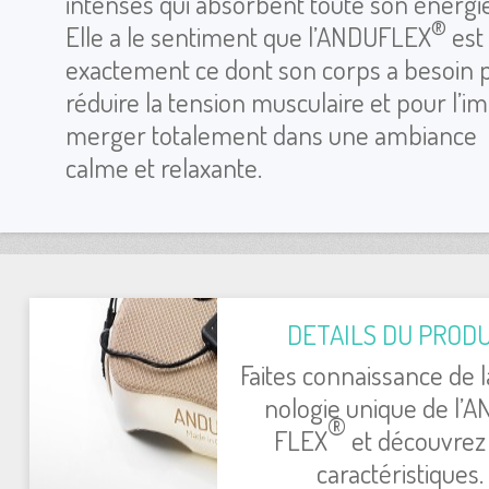
intenses qui absorbent toute son éner­gie
®
Elle a le sen­ti­ment que l’AN­DU­FLEX
est
exac­te­ment ce dont son corps a besoin 
réduire la ten­sion mus­cu­laire et pour l’i
mer­ger tota­le­ment dans une ambiance
calme et relaxante.
DETAILS DU PRO­DU
Faites connais­sance de 
no­lo­gie unique de l’A
®
FLEX
et décou­vrez
carac­té­ris­tiques.