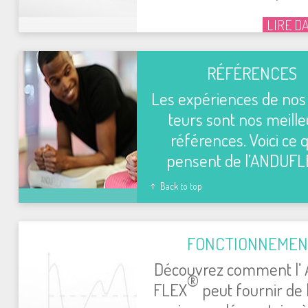
LIRE D
RÉFÉ­RENCES
Les expé­riences de nos ut
teurs sont nos meill
réfé­rences. Voici ce q
pensent de l’AN­DU­F
Back to top
FONC­TION­NE­ME
Décou­vrez com­ment l’
®
FLEX
peut four­nir de 