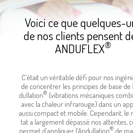
Voici ce que quelques-u
de nos clients pensent de
®
ANDU­FLEX
C’était un véri­table défi pour nos ingé­n
de concen­trer les prin­cipes de base de 
®
dul­la­tion
(vibra­tions méca­niques com­b
avec la cha­leur infra­rouge) dans un appa
aussi com­pact et mobile. Cepen­dant, le 
tat a lar­ge­ment dépassé nos attentes, c
®
permet d’ap­pli­quer l’An­dul­la­tion
de ma