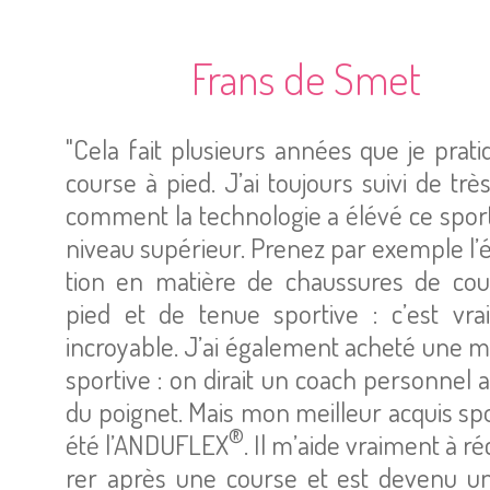
Frans de Smet
"Cela fait plu­sieurs années que je pra­ti
course à pied. J’ai tou­jours suivi de trè
com­ment la tech­no­lo­gie a élévé ce spor
niveau supé­rieur. Prenez par exemple l’é
tion en matière de chaus­sures de cou
pied et de tenue spor­tive : c’est vra
incroyable. J’ai éga­le­ment acheté une 
spor­tive : on dirait un coach per­son­nel 
du poi­gnet. Mais mon meilleur acquis spor
®
été l’AN­DU­FLEX
. Il m’aide vrai­ment à r
rer après une course et est devenu un