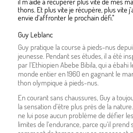
il m’aide à récu­pé­rer plus vite de mes m
thons. Et plus vite je récu­père, plus vite j’
envie d’af­fron­ter le pro­chain défi."
Guy Leblanc
Guy pra­tique la course à pieds-nus depui
jeu­nesse. Pen­dant ses études, il a été ins­
par l’Ethio­pien Abebe Bibila, qui a ébahi l
monde entier en 1960 en gagnant le ma
thon olym­pique à pieds-nus.
En cou­rant sans chaus­sures, Guy a tou­jo
la sen­sa­tion d’être plus près de la nature
ne lui pose aucun pro­blème de défier le
limites de l’en­du­rance, parce qu’il prend s