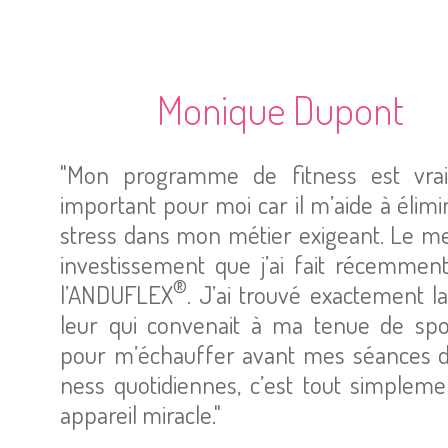
Monique Dupont
"Mon pro­gramme de fit­ness est vrai
impor­tant pour moi car il m’aide à éli­mi­
stress dans mon métier exi­geant. Le me
inves­tis­se­ment que j’ai fait récem­ment
®
l’AN­DU­FLEX
. J’ai trouvé exac­te­ment l
leur qui conve­nait à ma tenue de spo
pour m’échauf­fer avant mes séances d
ness quo­ti­diennes, c’est tout sim­ple­m
appa­reil miracle."