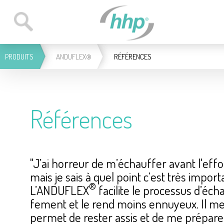
PRO­DUITS
ANDU­FLEX®
RÉFÉ­RENCES
Réfé­rences
"J’ai hor­reur de m’échauf­fer avant l'ef­fo
mais je sais à quel point c’est très impor­t
®
L’AN­DU­FLEX
faci­lite le pro­ces­sus d’éch
fe­ment et le rend moins ennuyeux. Il m
permet de rester assis et de me pré­pa­re