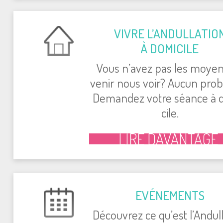
VIVRE L’AN­DUL­LA­TIO
À DOMI­CILE
Vous n’avez pas les moyen
venir nous voir? Aucun pro­
Deman­dez votre séance à 
cile.
LIRE DAVAN­TAGE
EVÉ­NE­MENTS
Décou­vrez ce qu’est l’An­dul­l