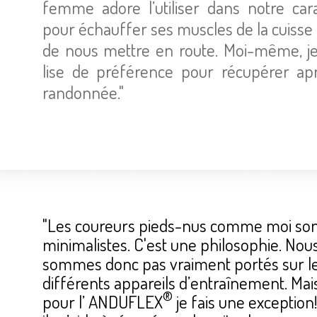
femme adore l’uti­li­ser dans notre car
pour échauf­fer ses muscles de la cuisse
de nous mettre en route. Moi-même, je 
lise de pré­fé­rence pour récu­pé­rer ap
ran­don­née."
"Les cou­reurs pieds-nus comme moi so
mini­ma­listes. C'est une phi­lo­so­phie. Nou
sommes donc pas vrai­ment portés sur l
dif­fé­rents appa­reils d’en­traî­ne­ment. Mai
®
pour l’ ANDU­FLEX
je fais une excep­tion