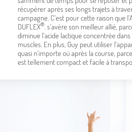
sam­ment de temps pour se repo­ser et 
récu­pé­rer après ses longs tra­jets à tra­ve
cam­pagne. C’est pour cette raison que l
®
DU­FLEX
. s’avère son meilleur allié, parc
dimi­nue l’acide lac­tique concen­trée dans
muscles. En plus, Guy peut uti­li­ser l’ap­pa­
quasi n’im­porte où après la course, parce 
est tel­le­ment com­pact et facile à trans­por