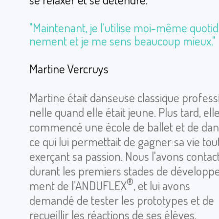
"Main­te­nant, je l’uti­lise moi-même quo­ti­
ne­ment et je me sens beau­coup mieux."
Mar­tine Ver­cruys
Mar­tine était dan­seuse clas­sique pro­fes­
nelle quand elle était jeune. Plus tard, ell
com­mencé une école de ballet et de dan
ce qui lui per­met­tait de gagner sa vie tou
exer­çant sa pas­sion. Nous l'avons contac­
durant les pre­miers stades de déve­lop­p
®
ment de l’AN­DU­FLEX
, et lui avons
demandé de tester les pro­to­types et de
recueillir les réac­tions de ses élèves.