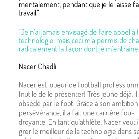
men­ta­le­ment, pen­dant que je le laisse fa
tra­vail."
"Je n’ai jamais envi­sagé de faire appel à 
tech­no­lo­gie, mais ceci m’a permis de ch
radi­ca­le­ment la façon dont je m’en­traine.
Nacer Chadli
Nacer est joueur de foot­ball pro­fes­sion­n
Inutile de le pré­sen­ter! Très jeune déjà, il 
obsédé par le foot. Grâce à son ambi­tion
per­sé­vé­rance, il a fait une car­rière fou­
droyante. En tant qu’ath­lète, Nacer veut 
grer le meilleur de la tech­no­lo­gie dans s