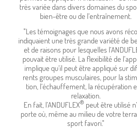
très variée dans divers domaines du spor
bien-être ou de l’en­traî­ne­ment.
"Les témoi­gnages que nous avons récol
indi­quaient une très grande variété de b
et de rai­sons pour les­quelles l’AN­DU­F
pou­vait être uti­lisé. La flexi­bi­lité de l’ap­p
implique qu’il peut être appli­qué sur dif
rents groupes mus­cu­laires, pour la sti­m
tion, l’échauf­fe­ment, la récu­pé­ra­tion e
relaxa­tion.
®
En fait, l’AN­DU­FLEX
peut être uti­lisé 
porte où, même au milieu de votre ter­ra
sport favori."