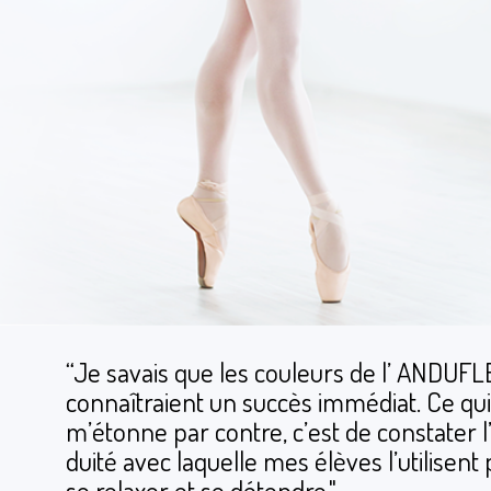
“Je savais que les cou­leurs de l’ ANDU­F
connaî­traient un succès immé­diat. Ce qui
m’étonne par contre, c’est de consta­ter l’
duité avec laquelle mes élèves l’uti­lisent
se relaxer et se détendre."