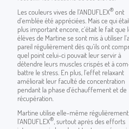
®
Les cou­leurs vives de l’AN­DU­FLEX
ont
d’em­blée été appré­ciées. Mais ce qui étai
plus impor­tant encore, c’était le fait que 
élèves de Mar­tine se sont mis à uti­li­ser l
pa­reil régu­liè­re­ment dès qu’ils ont com­p
quel point celui-ci pou­vait leur servir à
détendre leurs muscles cris­pés et à com
battre le stress. En plus, l’ef­fet relaxant
amé­lio­rait leur faculté de concen­tra­tion
pen­dant la phase d’échauf­fe­ment et de
récu­pé­ra­tion.
Mar­tine uti­lise elle-même régu­liè­re­ment
®
l’AN­DU­FLEX
, sur­tout après des efforts