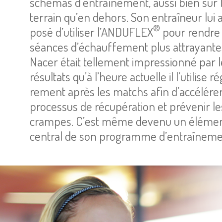
sché­mas d’en­traî­ne­ment, aussi bien sur 
ter­rain qu’en dehors. Son entraî­neur lui 
®
posé d’uti­li­ser l’AN­DU­FLEX
pour rendre
séances d’échauf­fe­ment plus attrayante
Nacer était tel­le­ment impres­sionné par 
résul­tats qu’à l’heure actuelle il l’uti­lise ré
re­ment après les matchs afin d’ac­cé­lé­rer
pro­ces­sus de récu­pé­ra­tion et pré­ve­nir le
crampes. C’est même devenu un élé­me
cen­tral de son pro­gramme d’en­traî­ne­me