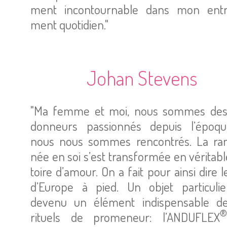
ment incon­tour­nable dans mon entra
ment quo­ti­dien."
Johan Ste­vens
"Ma femme et moi, nous sommes des
don­neurs pas­sion­nés depuis l’époq
nous nous sommes ren­con­trés. La ran
née en soi s’est trans­for­mée en véri­tabl
toire d’amour. On a fait pour ainsi dire l
d’Eu­rope à pied. Un objet par­ti­cu­li
devenu un élé­ment indis­pen­sable d
®
rituels de pro­me­neur: l’AN­DU­FLEX