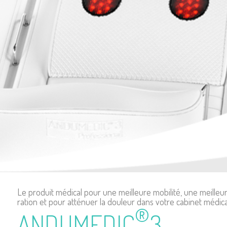
Le pro­duit médi­cal pour une meilleure mobi­lité, une meilleu
ra­tion et pour atté­nuer la dou­leur dans votre cabi­net médi­ca
®
ANDUMEDIC
3