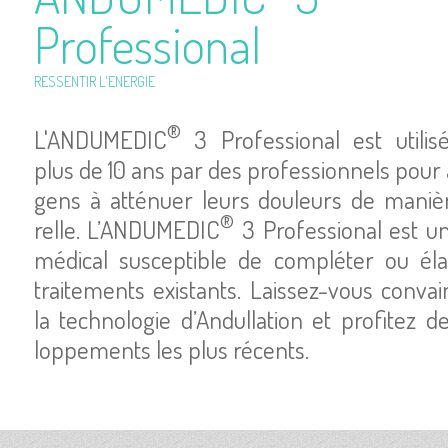
Pro­fes­sio­nal
RES­SEN­TIR L'ENER­GIE
®
L'AN­DU­ME­DIC
3 Pro­fes­sio­nal est uti­li
plus de 10 ans par des pro­fes­sion­nels pour 
gens à atté­nuer leurs dou­leurs de maniè
®
relle. L’AN­DU­ME­DIC
3 Pro­fes­sio­nal est un
médi­cal sus­cep­tible de com­plé­ter ou éla
trai­te­ments exis­tants. Lais­sez-vous conva
la tech­no­lo­gie d’An­dul­la­tion et pro­fi­tez
lop­pe­ments les plus récents.