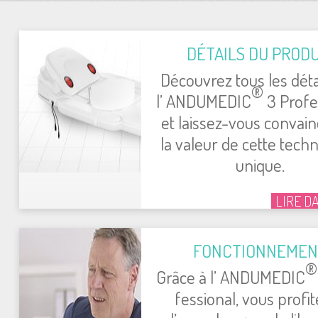
DÉTAILS DU PRO­DU
Décou­vrez tous les déta
®
l’ ANDUMEDIC
3 Pro­fes
et lais­sez-vous convai
la valeur de cette tech­no
unique.
LIRE D
FONC­TION­NE­ME
®
Grâce à l’ ANDUMEDIC
fes­sio­nal, vous pro­fi­t