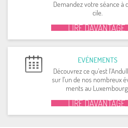
Deman­dez votre séance à 
cile.
LIRE DAVAN­TAGE
EVÉ­NE­MENTS
Décou­vrez ce qu’est l’An­dul­l
sur l'un de nos nom­breux é
ments au Luxem­bourg
LIRE DAVAN­TAGE