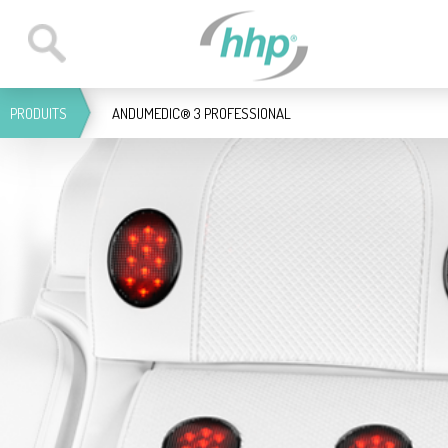
PRO­DUITS
ANDUMEDIC® 3 PRO­FES­SIO­NAL