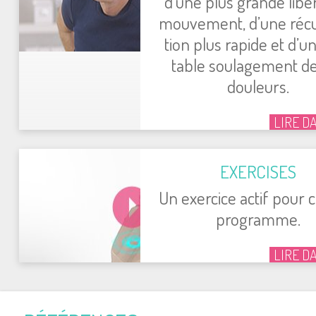
d’une plus grande libe
mou­ve­ment, d’une récu
tion plus rapide et d’un
table sou­la­ge­ment d
dou­leurs.
LIRE D
EXER­CISES
Un exer­cice actif pour
pro­gramme.
LIRE D