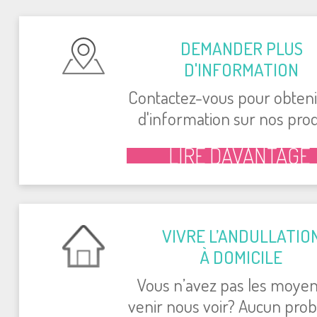
Ortho­pé­die
Hans Elen­
Michael Zell­
DEMAN­DER PLUS
Felten
baas, Pays-
ner, Alle­
Luxem­bourg
Bas
magne
D'IN­FOR­MA­TION
Contac­tez-vous pour obte­ni
d'in­for­ma­tion sur nos pro­d
LIRE DAVAN­TAGE
VIVRE L’AN­DUL­LA­TIO
À DOMI­CILE
Vous n’avez pas les moyen
venir nous voir? Aucun pro­