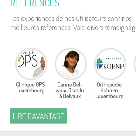
RÉFÉ­RENCES
Les expé­riences de nos uti­li­sa­teurs sont nos
meilleures réfé­rences. Voici divers témoi­gnag
Cli­nique OPS
Carine Del­
Ortho­pé­die
Luxem­bourg
vaux, Osez.​lu
Kohnen
à Bel­vaux
Luxem­bourg
LIRE DAVAN­TAGE