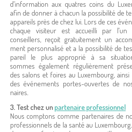
d'in­for­ma­tion aux quatres coins du Luxe
afin de donner à chacun la pos­si­bi­lité de t
appa­reils près de chez lui. Lors de ces évé­
chaque visi­teur est accueilli par l'u
conseillers, reçoit gra­tui­te­ment un acco
ment per­son­na­lisé et a la pos­si­bi­lité de te
pa­reil le plus appro­prié à sa situa­ti
sommes éga­le­ment régu­liè­re­ment pré­s
des salons et foires au Luxem­bourg, ainsi
des évé­ne­ments portes-ouvertes de nos
naires.
3. Test chez un
par­te­naire pro­fes­sion­nel
Nous comp­tons comme par­te­naires de n
pro­fes­sion­nels de la santé au Luxem­bour