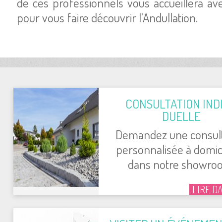
de ces pro­fes­sion­nels vous accueillera avec
pour vous faire décou­vrir l'An­dul­la­tion.
CONSUL­TA­TION INDI
DUELLE
Deman­dez une consul­t
per­son­na­li­sée à domi­
dans notre sho­wro
LIRE D