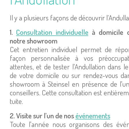
Il y a plu­sieurs façons de décou­vrir l’An­dul­la­
1.
Consul­ta­tion indi­vi­duelle
à domi­cile 
notre sho­wroom
Cet entre­tien indi­vi­duel permet de rép
façon per­son­na­li­sée à vos pré­oc­cu­pa
attentes, et de tester l'An­dul­la­tion dans l
de votre domi­cile ou sur ren­dez-vous da
sho­wroom à Stein­sel en pré­sence de l'u
conseillers. Cette consul­ta­tion est entiè­re­
tuite.
2. Visite sur l'un de nos
évé­ne­ments
Toute l'an­née nous orga­ni­sons des évé­