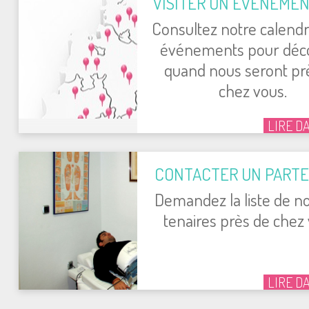
VISI­TER UN ÉVÉ­NE­ME
Consul­tez notre calen­d
évé­ne­ments pour déco
quand nous seront pr
chez vous.
LIRE D
CONTAC­TER UN PAR­TE
Deman­dez la liste de n
te­naires près de chez
LIRE D