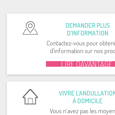
DEMAN­DER PLUS
D'IN­FOR­MA­TION
Contac­tez-vous pour obte­ni
d'in­for­ma­tion sur nos pro­d
LIRE DAVAN­TAGE
VIVRE L’AN­DUL­LA­TIO
À DOMI­CILE
Vous n’avez pas les moyen