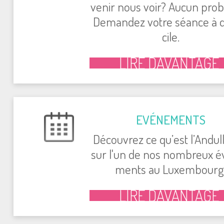
venir nous voir? Aucun pro­
Deman­dez votre séance à 
cile.
LIRE DAVAN­TAGE
EVÉ­NE­MENTS
Décou­vrez ce qu’est l’An­dul­l
sur l'un de nos nom­breux é
ments au Luxem­bourg
LIRE DAVAN­TAGE