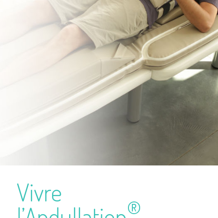
Vivre
®
l’An­dul­la­tion