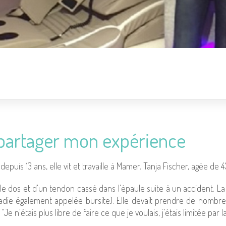
par­ta­ger mon expé­rience
depuis 13 ans, elle vit et tra­vaille à Mamer. Tanja Fischer, agée de 4
le dos et d'un tendon cassé dans l'épaule suite à un acci­dent. La d
a­die éga­le­ment appe­lée bur­site). Elle devait prendre de nom­b
Je n'étais plus libre de faire ce que je vou­lais, j’étais limi­tée par 