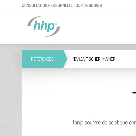
CONSUL­TA­TION PER­SON­NELLE
+352 28800186
RÉFÉ­RENCES
TANJA FISCHER, MAMER
Tanja souffre de scia­tique chr