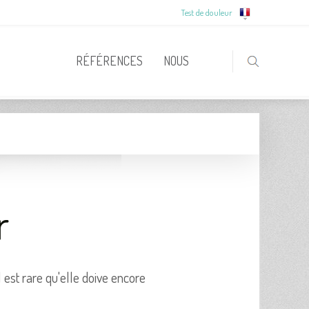
Test de dou­leur
RÉFÉ­RENCES
NOUS
r
il est rare qu'elle doive encore