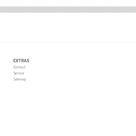
EXTRAS
Contact
Ser­vice
Site­map