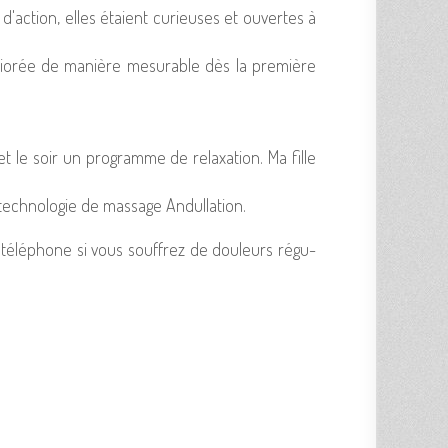
 d'ac­tion, elles étaient curieuses et ouvertes à
é­lio­rée de manière mesu­rable dès la pre­mière
t le soir un pro­gramme de relaxa­tion. Ma fille
ch­no­lo­gie de mas­sage Andul­la­tion.
ar télé­phone si vous souf­frez de dou­leurs régu­