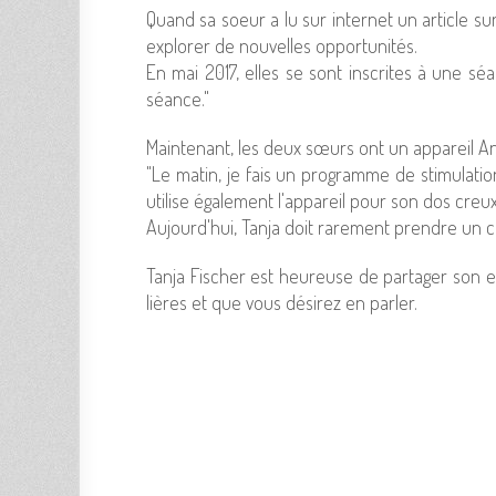
Quand sa soeur a lu sur inter­net un article sur
explo­rer de nou­velles oppor­tu­ni­tés.
En mai 2017, elles se sont ins­crites à une séa
séance."
Main­te­nant, les deux sœurs ont un appa­reil An
"Le matin, je fais un pro­gramme de sti­mu­la­t
uti­lise éga­le­ment l'ap­pa­reil pour son dos creux
Aujour­d'hui, Tanja doit rare­ment prendre un com
Tanja Fischer est heu­reuse de par­ta­ger son exp
lières et que vous dési­rez en parler.