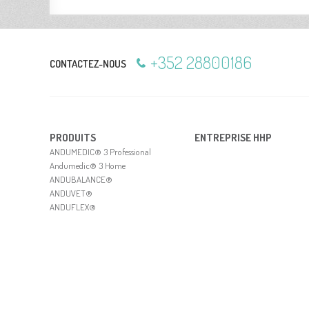
+352 28800186
CONTAC­TEZ-NOUS
PRO­DUITS
ENTRE­PRISE HHP
ANDUMEDIC® 3 Pro­fes­sio­nal
Andu­me­dic® 3 Home
ANDU­BA­LANCE®
ANDUVET®
ANDU­FLEX®