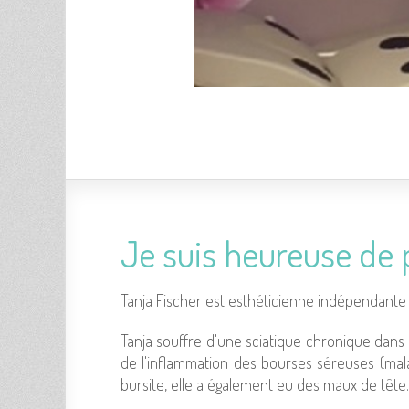
Je suis heu­reuse de 
Tanja Fischer est esthé­ti­cienne indé­pen­dante 
Tanja souffre d'une scia­tique chro­nique dans 
de l'in­flam­ma­tion des bourses séreuses (mal
bur­site, elle a éga­le­ment eu des maux de tête. "