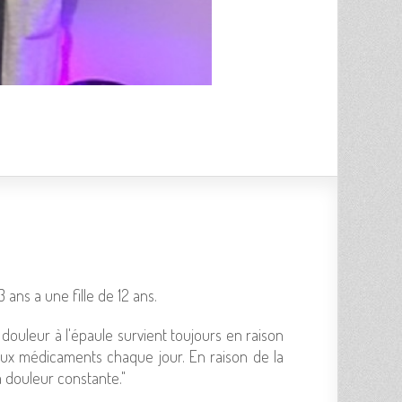
3 ans a une fille de 12 ans.
ou­leur à l'épaule sur­vient tou­jours en raison
reux médi­ca­ments chaque jour. En raison de la
la dou­leur constante."