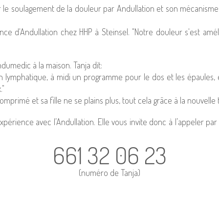
 le sou­la­ge­ment de la dou­leur par Andul­la­tion et son méca­nisme
nce d'An­dul­la­tion chez HHP à Stein­sel. "Notre dou­leur s'est am
du­me­dic à la maison. Tanja dit:
ion lym­pha­tique, à midi un pro­gramme pour le dos et les épaules, e
."
­primé et sa fille ne se plains plus, tout cela grâce à la nou­velle te
é­rience avec l’An­dul­la­tion. Elle vous invite donc à l’ap­pe­ler p
661 32 06 23
(numéro de Tanja)