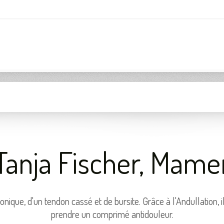
Tanja Fischer, Mame
o­nique, d'un tendon cassé et de bur­site. Grâce à l'An­dul­la­tion, 
prendre un com­primé anti­dou­leur.