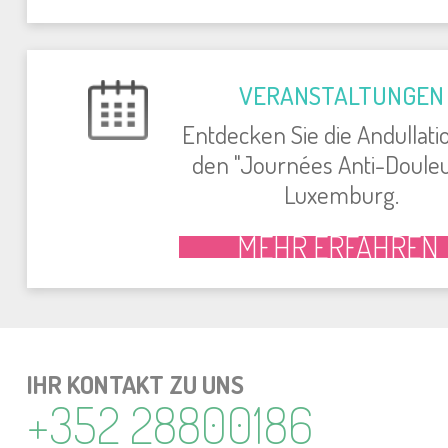
VER­AN­STAL­TUN­GEN
Ent­de­cken Sie die An­dul­la­ti
den "Journées An­ti-Dou­leu
Lu­xem­burg.
MEHR ER­FAH­REN
IHR KON­TAKT ZU UNS
+352 28800186