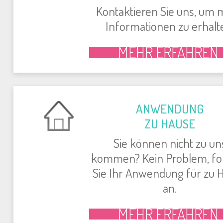
Kon­tak­tie­ren Sie uns, um
In­for­ma­tio­nen zu er­hal­t
MEHR ER­FAH­REN
AN­WEN­DUNG
ZU HAUSE
Sie können nicht zu un
kommen? Kein Pro­blem, fo
Sie Ihr An­wen­dung für zu 
an.
MEHR ER­FAH­REN