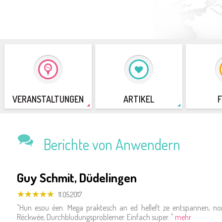
VER­AN­STAL­TUN­GEN
AR­TI­KEL
Be­rich­te von An­wen­dern
Guy Schmit, Dü­de­lin­gen
11.05.2017
"Hun esou éen. Mega prak­tesch an ed hel­l­eft ze ent­span­nen, n
Réckwée, Durch­blu­dungs­pro­ble­mer. Ein­fach super. "
mehr