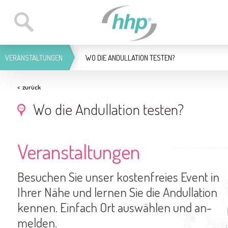
VER­AN­STAL­TUN­GEN
WO DIE AN­DUL­LA­TI­ON TESTEN?
<
zurück
Wo die An­dul­la­ti­on testen?
Ver­an­stal­tun­gen
Be­su­chen Sie unser kos­ten­frei­es Event in
Ihrer Nähe und lernen Sie die An­dul­la­ti­on
kennen. Ein­fach Ort aus­wäh­len und an­
mel­den.