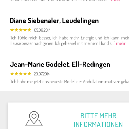
Diane Sie­bena­ler, Leu­de­lin­gen
05.08.2014
"Ich fühle mich besser, ich habe mehr En­er­gie und ich kann mei
Hause besser nach­ge­hen. Ich gehe viel mit meinem Hund s..."
mehr
Jean-Ma­rie Go­de­let, Ell-Re­din­gen
29.07.2014
"Ich habe mir jetzt das neu­es­te Modell der An­dul­la­ti­ons­ma­tra­ze ge­k
BITTE MEHR
IN­FOR­MA­TIO­NEN