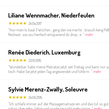
Li­lia­ne Wenn­ma­cher, Nie­der­feu­len
24.04.2017
"Hun mein lo baal 3 Wochen , geng den nie mei hir , brauch keng Pell
Reck­wei , ass sou herr­lech ent­spa­nend do drop , e..."
mehr
Renée Di­ede­rich, Lu­xem­burg
23.10.2015
"Wun­der­bar, habe meine Ma­trat­ze jetzt seit Frei­tag und kann nur s
tisch. Habe Sie jetzt jeden Tag an­ge­wen­det und fühle m..."
mehr
Sylvie Me­renz-Zwal­ly, So­leu­vre
24.06.2015
"Ich schla­fe immer auf der Mas­sa­ge­ma­tra­ze ein und das tut so gut
schon über zehn Jahre und würde sie nicht mehr misse..."
mehr